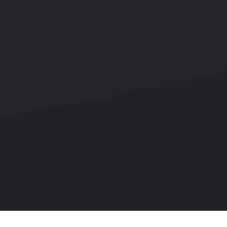
产品环保信息查询
查找
友情链接：
科泰输配电-上海
科泰能源-香港
科泰国际-新加坡
精虹科技-上海
科泰专用车-上海
智光储能-广州
版权所有©九游体育官网登录入口-九游online(中国)
公安备案号：31011802004025